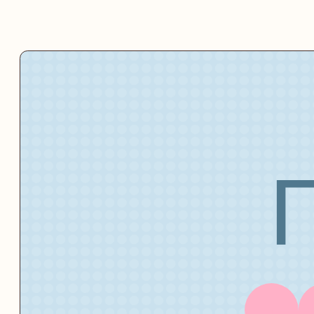
Ка
П
ТЕЛ