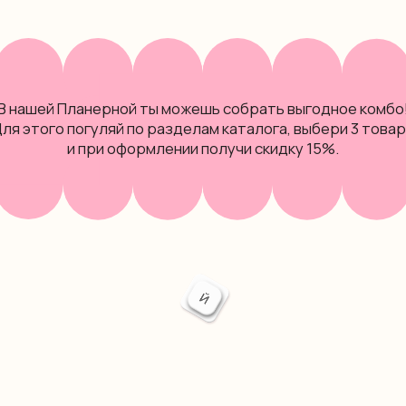
й Планерной ты можешь собрать выгодное комбо!
го погуляй по разделам каталога, выбери 3 товара
и при оформлении получи скидку 15%.