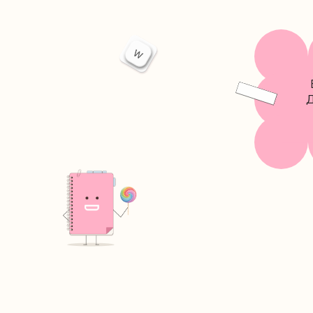
В наше
Для это