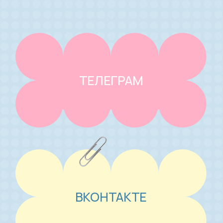
gilevika@gmail.com
Договор оферты
Политика конфиденциальности
Правила продажи и возврата
цифровых товаров
Разработка сайта Таня Стэп
ну ты если
что, заходи...